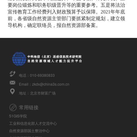
要岗位锻炼和职务职级晋升等的重要参考。五是将法治
宣传教育工作经费列入财政预算予以保障。2021年年底
前，各省级自然资源主管部门要抓紧制定规划，建立领
导机构，确定联络员，报自然资源部备案。
电话：010-69380833
Email：zkdx@china3s.com.cn
地址：北京市财富广场
常用链接
51GIS学院
工业和信息化部人才交流中心
自然资源部国土整治中心