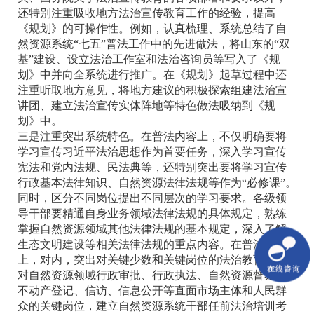
还特别注重吸收地方法治宣传教育工作的经验，提高
《规划》的可操作性。例如，认真梳理、系统总结了自
然资源系统“七五”普法工作中的先进做法，将山东的“双
基”建设、设立法治工作室和法治咨询员等写入了《规
划》中并向全系统进行推广。在《规划》起草过程中还
注重听取地方意见，将地方建议的积极探索组建法治宣
讲团、建立法治宣传实体阵地等特色做法吸纳到《规
划》中。
三是注重突出系统特色。在普法内容上，不仅明确要将
学习宣传习近平法治思想作为首要任务，深入学习宣传
宪法和党内法规、民法典等，还特别突出要将学习宣传
行政基本法律知识、自然资源法律法规等作为“必修课”。
同时，区分不同岗位提出不同层次的学习要求。各级领
导干部要精通自身业务领域法律法规的具体规定，熟练
掌握自然资源领域其他法律法规的基本规定，深入了解
生态文明建设等相关法律法规的重点内容。在普法对象
上，对内，突出对关键少数和关键岗位的法治教育。针
对自然资源领域行政审批、行政执法、自然资源督察、
不动产登记、信访、信息公开等直面市场主体和人民群
众的关键岗位，建立自然资源系统干部任前法治培训考