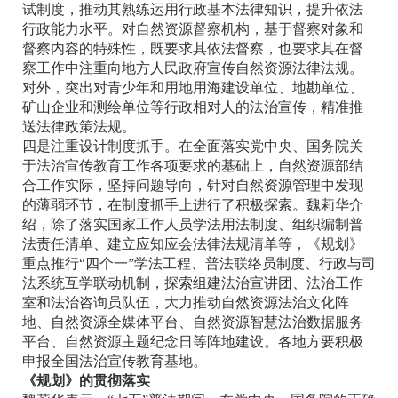
试制度，推动其熟练运用行政基本法律知识，提升依法
行政能力水平。对自然资源督察机构，基于督察对象和
督察内容的特殊性，既要求其依法督察，也要求其在督
察工作中注重向地方人民政府宣传自然资源法律法规。
对外，突出对青少年和用地用海建设单位、地勘单位、
矿山企业和测绘单位等行政相对人的法治宣传，精准推
送法律政策法规。
四是注重设计制度抓手。在全面落实党中央、国务院关
于法治宣传教育工作各项要求的基础上，自然资源部结
合工作实际，坚持问题导向，针对自然资源管理中发现
的薄弱环节，在制度抓手上进行了积极探索。魏莉华介
绍，除了落实国家工作人员学法用法制度、组织编制普
法责任清单、建立应知应会法律法规清单等，《规划》
重点推行“四个一”学法工程、普法联络员制度、行政与司
法系统互学联动机制，探索组建法治宣讲团、法治工作
室和法治咨询员队伍，大力推动自然资源法治文化阵
地、自然资源全媒体平台、自然资源智慧法治数据服务
平台、自然资源主题纪念日等阵地建设。各地方要积极
申报全国法治宣传教育基地。
《规划》的贯彻落实