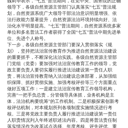
魏莉华表示，“七五”普法期间，在党中央、国务院的正确
领导下，各级自然资源主管部门认真落实“七五”普法规
划，自然资源系统广大领导干部法治意识明显增强、依
法行政能力显著提升，自然资源法治环境持续向好、法
治化水平明显提高。“七五”普法期间，自然资源系统多家
单位和多名普法工作者获得了全国“七五”普法中期先进单
位、先进个人称号。
下一步，各级自然资源主管部门要深入贯彻落实《规
划》，坚持把法治宣传教育作为推进自然资源法治建设
的重要抓手，不断深化法治实践。各级自然资源主管部
门党组（党委）要加强对法治宣传教育工作的领导，党
政主要负责人要切实履行推进法治建设第一责任人职
责，将法治宣传教育纳入法治建设总体部署，从加强组
织保障、抓好贯彻实施、加强考核评价等三个方面重点
做好五项工作：一是建立法治宣传教育工作领导机构，
完善“一把手负总责，分管领导具体抓，业务机构是主
体，法治机构要统筹”的工作机制。二是积极探索创新考
核评估机制，对本规划所列各项制度实施情况进行考
核。三是将党政主要负责人履行推进法治建设第一责任
人职责情况列入年终述职述法内容。四是将普法责任制
落实情况作为改革试点选择、年度考核、评先评优、重