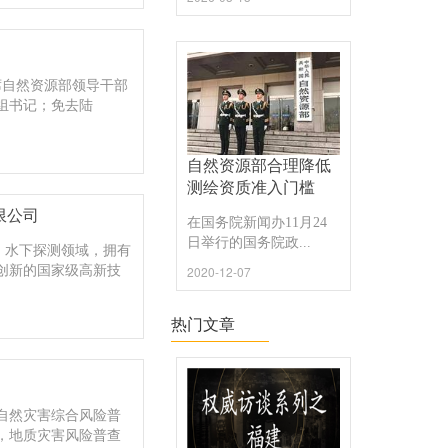
出席自然资源部领导干部
组书记；免去陆
自然资源部合理降低
测绘资质准入门槛
限公司
在国务院新闻办11月24
日举行的国务院政...
、水下探测领域，拥有
2020-12-07
创新的国家级高新技
热门文章
自然灾害综合风险普
，地质灾害风险普查