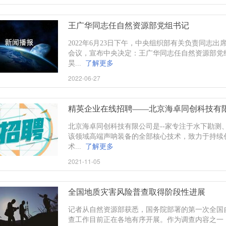
王广华同志任自然资源部党组书记
2022年6月23日下午，中央组织部有关负责同志
会议，宣布中央决定：王广华同志任自然资源部党
昊...
了解更多
2022-06-27
精英企业在线招聘——北京海卓同创科技有
北京海卓同创科技有限公司是--家专注于水下勘测
该领域高端声呐装备的全部核心技术，致力于持续
术...
了解更多
2021-11-05
全国地质灾害风险普查取得阶段性进展
记者从自然资源部获悉，国务院部署的第一次全国
查工作目前正在各地有序开展。作为调查内容之一