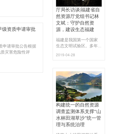
厅局长访谈|福建省自
然资源厅党组书记林
文斌：守护自然资
位甲级资质申请审批
源，建设生态福建
福建是我国第一个国家
生态文明试验区。多年...
资质申请审批公告根据
地质灾害危险性评
2019-04-28
构建统一的自然资源
调查监测体系支撑“山
水林田湖草沙”统一管
理与系统治理