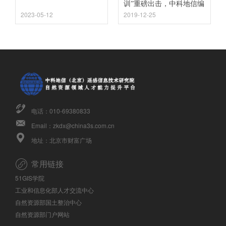
训”重磅出击，中科地信编
2023-05-12
2019-12-25
制技术+GIS应用引领前
沿！
电话：010-69380833
Email：zkdx@china3s.com.cn
地址：北京市财富广场
常用链接
51GIS学院
工业和信息化部人才交流中心
自然资源部国土整治中心
自然资源部门户网站