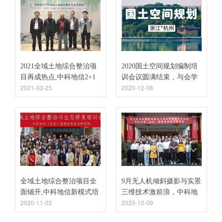
2021全域土地综合整治项
2020国土空间规划编制培
目再成热点,中科地信2+1
训会议圆满结束，与会学
2021-03-25
2020-12-08
新模式教学成果斐然！
员赞誉有加！
全域土地综合整治项目全
9月无人机倾斜摄影与实景
面铺开,中科地信新模式培
三维技术激前浪，中科地
2020-11-03
2020-10-09
训一马当先!
信线下课成“后浪”！