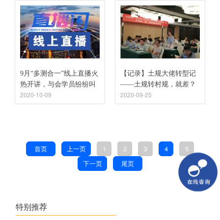
9月“多测合一”线上直播火
【记录】土规大佬转型记
热开讲，与会学员纷纷叫
——土规转村规，就差？
2020-10-09
2020-09-25
好，受益良多！
首页
上一页
1
2
3
4
5
下一页
尾页
特别推荐