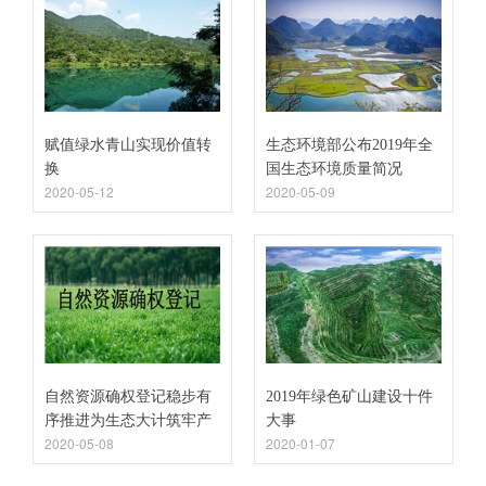
赋值绿水青山实现价值转
生态环境部公布2019年全
换
国生态环境质量简况
2020-05-12
2020-05-09
自然资源确权登记稳步有
2019年绿色矿山建设十件
序推进为生态大计筑牢产
大事
2020-05-08
2020-01-07
权根基