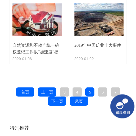
自然资源和不动产统一确
2019年中国矿业十大事件
权登记工作以“加速度”提
2020-01-06
2020-01-02
质增效解难题
首页
上一页
3
4
5
6
7
下一页
尾页
特别推荐