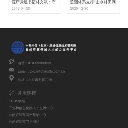
源厅党组书记林文斌：守
监测体系支撑“山水林田湖
2019-04-28
2020-12-30
护自然资源，建设生态福
草沙”统一管理与系统治理
建
电话：010-69380833
Email：zkdx@china3s.com.cn
地址：北京市财富广场
常用链接
51GIS学院
工业和信息化部人才交流中心
自然资源部国土整治中心
自然资源部门户网站